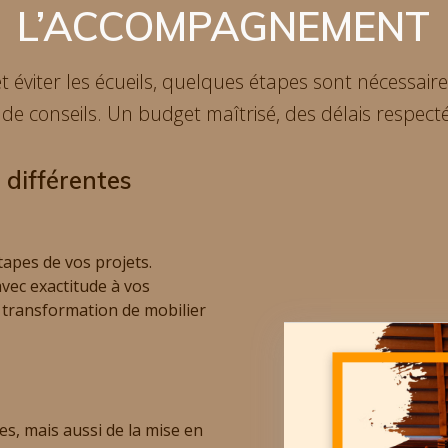
L’ACCOMPAGNEMENT
 éviter les écueils, quelques étapes sont nécessair
e conseils. Un budget maîtrisé, des délais respectés
différentes
apes de vos projets.
ec exactitude à vos
, transformation de mobilier
vies, mais aussi de la mise en