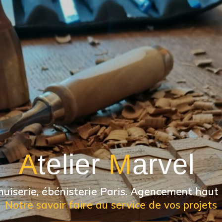
A
telier
M
arvel
nuiserie, ébénisterie Paris. Agencement hau
Notre savoir faire au service de vos projets